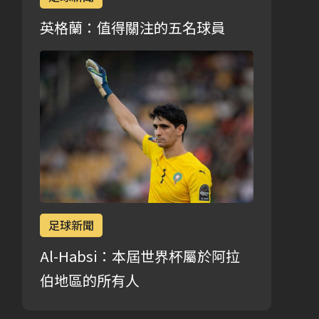
英格蘭：值得關注的五名球員
足球新聞
Al-Habsi：本屆世界杯屬於阿拉
伯地區的所有人