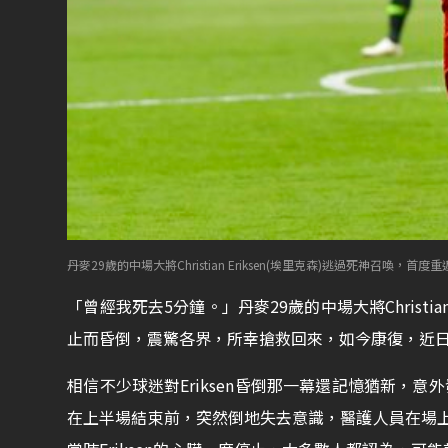
丹麥29歲的中場大將Christian Eriksen(埃里克森)逃過死神召喚
「曾經我死去5分鐘。」丹麥29歲的中場大將Christia
止而昏倒，震驚各界，所幸搶救回來，如今康復，近
相信不少球迷對Eriksen昏倒那一幕還記憶猶新，意外
在上半場結束前，突然倒地失去意識，醫護人員在場上