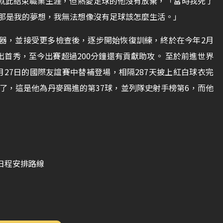
可能就此結束職業生涯，但熱愛足球的他沒有放棄，「當時我死了
那是我的夢想，我無法想像沒有足球該怎麼生活。」
除顫器，並接受更多檢查後，逐步開始恢復訓練，終於在今年2月
出首秀，至今出賽超過200分鐘還有貢獻助攻。 至於前進世界
3月27日的國際友誼賽中替補登場，相隔287天披上紅白球衣完
了，這是他為丹麥踢進的第37球，並列隊史射手榜第6，而他
日程安排路線