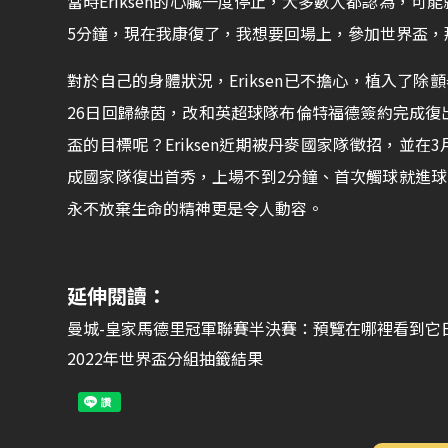
當時Eriksen的心臟一度停止，大多數人都認為，
5分鐘，現在我康復了，我想要回場上，參加世界盃，
對於自己的身體狀況，Eriksen已不擔心，植入了
26日回歸綠茵，改和英超球隊布倫特福德簽約完成復
盃的目標呢？Eriksen近期被丹麥國家隊徵招，並在
成國家隊復出首秀，上場不到2分鐘、首次觸球就進球
永不放棄生命的精神更是令人動容。
延伸閱讀：
曼城-皇家馬德里冠軍聯賽半決賽：預覽在哪裡看到它
2022年世界盃分組抽籤結果