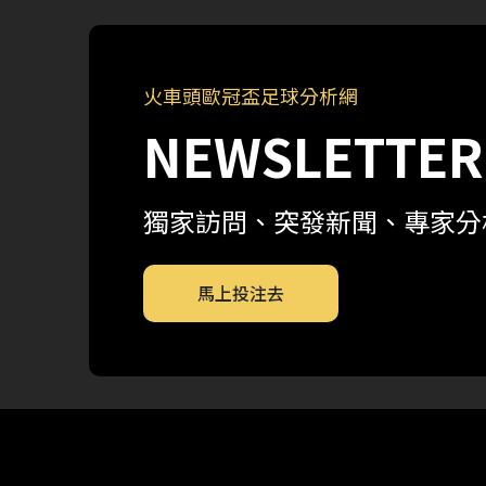
火車頭歐冠盃足球分析網
NEWSLETTER
獨家訪問、突發新聞、專家分
馬上投注去