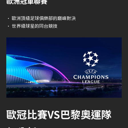
歐洲冠軍聯賽
• 歐洲頂級足球俱樂部的巔峰對決
• 世界級球星的同台競技
歐冠比賽VS巴黎奧運隊