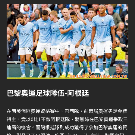
巴黎奧運足球隊伍-阿根廷
在南美洲區奧運資格賽中，巴西隊，前兩屆奧運男足金牌
得主，竟以0比1不敵阿根廷隊，將無緣在巴黎奧運爭取三
連霸的機會。而阿根廷隊則成功獲得了參加巴黎奧運的資