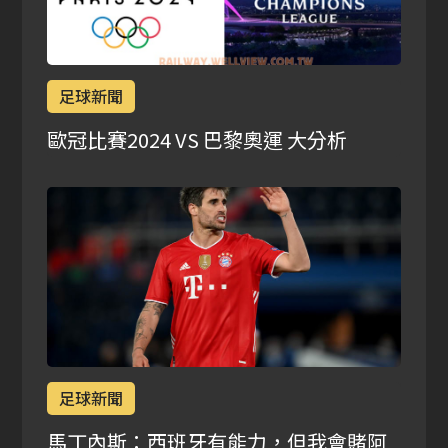
足球新聞
歐冠比賽2024 VS 巴黎奧運 大分析
足球新聞
馬丁內斯：西班牙有能力，但我會賭阿