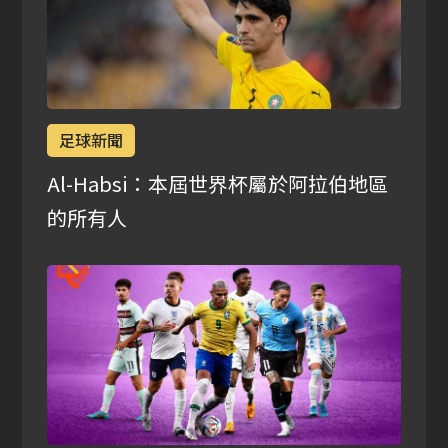
足球新聞
Al-Habsi：本屆世界杯屬於阿拉伯地區
的所有人