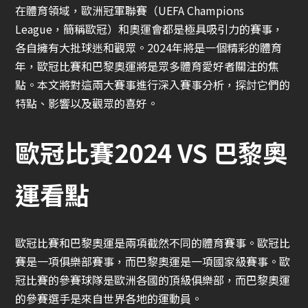
在體育領域，歐洲冠軍聯賽（UEFA Champions
League，簡稱歐冠）和奧運會都是極具吸引力的賽事，
各自擁有大批球迷和觀眾。2024年將是一個精彩的體育
年，歐冠比賽和巴黎奧運將是眾多體育愛好者關注的焦
點。本文將對這兩大賽事進行深入
賽事分析
，探討它們的
特點、影響以及觀眾的喜好。
歐冠比賽2024 VS 巴黎奧
運看點
歐冠比賽和
巴黎奧運
是兩項截然不同的體育賽事。歐冠比
賽是一項俱樂部賽事，而巴黎奧運是一項國家級賽事。歐
冠比賽的參賽球隊是歐洲各國的頂級俱樂部，而巴黎奧運
的參賽選手是來自世界各地的運動員。