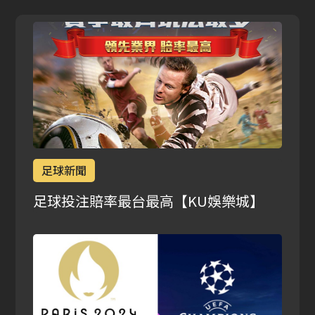
足球新聞
足球投注賠率最台最高【KU娛樂城】