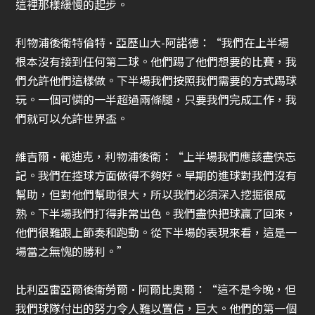
這裡那樣緩慢的起步。
利物浦後衛特倫特·亞歷山大-阿諾德：“我們在上半場
根本沒有接到任何第二球。他們踢了他們想要的比賽，我
們允許他們這樣做。下半場我們按照我們需要的方式踢球
玩。一個可憐的一半超過兩條腿，只要我們完成工作，我
們就可以允許
世界盃
。
維吉爾·範迪克，利物浦後衛：“上半場我們應該盡快忘
記。我們在控球方面做得不夠好。早期的進球對我們沒有
幫助，但對他們幫助很大，所以我們必須深入挖掘很成
熟。下半場我們打得非常出色。我們盡快把球贏了回來，
他們很難跟上節奏和跑動。從下半場的表現來看，這是一
場當之無愧的勝利。”
比利亞雷亞爾後衛勞爾·阿爾比奧爾：“這不是今晚，但
我們球隊付出的努力令人難以置信，巨大。他們的第一個