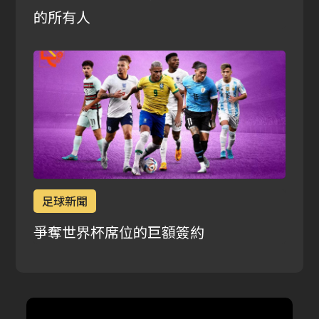
的所有人
足球新聞
爭奪世界杯席位的巨額簽約