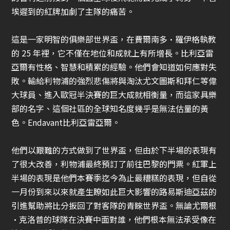
埃遲到的紅牌加劇了主隊的痛苦。
這是一家明智的俱樂部
世界盃
，在費爾南多·羅伊格執教
的 25 年裡，它不僅在地位和成就上有所增長。比利亞雷
亞爾有性格、智慧和積累的經驗。他們會知道如何應對失
敗。輸給利物浦的強烈悲傷將與淘汰尤文圖斯和拜仁等偉
大球員、進入歐冠半決賽的巨大成就相衡量，而這家具樂
部的名字、這個社區的全球知名度幾乎是無法估量的黃
色。Endavant比利亞雷亞爾。
他們以艱難的方式做到了
世界盃
，但由於下半場的表現有
了很大改善，利物浦最終預訂了前往巴黎的門票。紅軍上
半場的表現是他們本賽季迄今為止最糟糕的表現，但自從
一月份到來以來就產生瞭如此巨大影響的路易斯迪亞茲的
引進幫助將比分扳回了對客隊的青睞
世界盃
。無論尤爾根
·克洛普的球隊在決賽中面對誰，他們根本無法承受像在