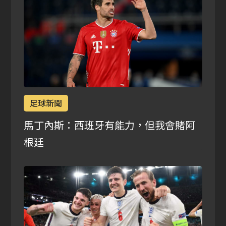
足球新聞
馬丁內斯：西班牙有能力，但我會賭阿
根廷