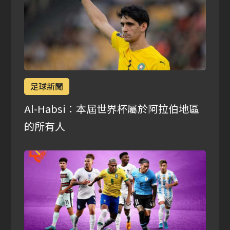
足球新聞
Al-Habsi：本屆世界杯屬於阿拉伯地區
的所有人