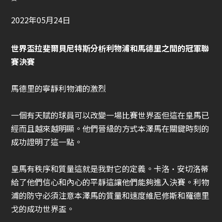
2022年05月24日
世界盃
拉斐爾貝尼特斯分析利物浦和馬德里之間的冠軍聯
賽決賽
馬德里的寧靜利物浦的激烈
一個有天賦的球員可以改變一場比賽
世界盃
但這在皇馬已
經而且越來越明顯。他們晉級的方式本澤馬在關鍵時刻的
成功證明了這一點。
皇馬有秩序和質量這就是我對它的定義。卡洛·安切洛蒂
給了他們信心和內心的平靜這讓他們能夠進入決賽。利物
浦的防守必須注意本澤馬的質量和速度維尼修斯和羅德里
戈的成功
世界盃
。