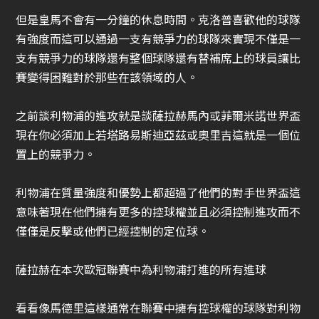
但是皇馬不會有一分鐘的休息時間。克洛普喜歡他的球隊
有強度而這可以通過一支有競爭力的球隊來實現不僅是一
支有競爭力的球隊還有整個球隊還有替補席上的球員讓比
賽變得困難對於那些在該領域的人。
之前談利物浦的進攻就是談薩拉赫馬內或菲爾米諾
世界盃
現在你必須加上若塔路易斯迪亞茲或奧里吉這就是一個位
置上的競爭力。
利物浦在質量強度和優勢上都超過了他們的對手
世界盃
這
意味著現在他們擁有更多的控球權並且必須控制進攻而不
僅僅是反擊或他們已經控制的定位球。
薩拉赫在本次歐冠聯賽中為利物浦打進的所有進球
看看像馬德里這樣通常在聯賽中擁有控球權的球隊對利物