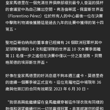
皇家馬德里在一個充滿世界俱樂部級別最令人垂涎​​的獎杯
的會議室中為自己騰出空間。弗洛倫蒂諾·佩雷斯
世界盃
（Florentino Pérez）位於所有人的中心最後一位在決賽
中擊敗利物浦後獲勝這是過去九年的比賽中獲得的第十四
第五。
聖地亞哥伯納烏的董事會已經擁有 24 個歐洲冠軍杯其中
足球隊獲得的 14 次和籃球隊的
世界盃
10 次本賽季距離
第 11 名僅一步之遙但在決賽中僅以一分之差落敗。貝爾
格萊德的埃菲斯
世界盃
。
好像在皇家馬德里的好消息還不夠本週三盧卡·莫德里奇
的連續一個賽季被正式宣布。這位克羅地亞中場現年 36
歲與他簽訂的合同有效期至 2023 年 6 月 30 日。
“我很高興能繼續留在皇馬繼續穿著這件球衣我有同樣的
熱情和渴望繼續付出一切並贏得冠軍。非常感謝您的愛和