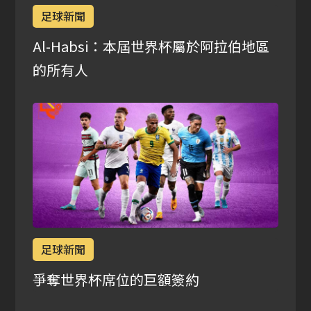
足球新聞
Al-Habsi：本屆世界杯屬於阿拉伯地區
的所有人
足球新聞
爭奪世界杯席位的巨額簽約