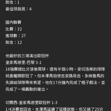
助攻：1
最佳球員獎：4
國內聯賽
比賽：32
進球數：27
助攻：12
他最好的三場演出
歐冠杯
皇家馬德里-巴黎 3-1
16強賽總比分落後兩球，還有半個小時，安切洛蒂的球隊
就要離開歐冠了。但本澤馬迫使吉安路易吉·多納魯馬的
失誤給球隊帶來希望，他在17分鐘內完成了帽子戲法，並
完成了一場轟動的複出。
切爾西-皇家馬德里
歐冠杯
1-3
1/4決賽首回合，本澤馬延續了這種狀態，但又過了25分