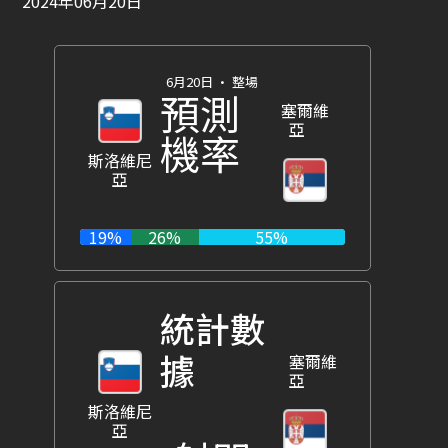
2024年06月20日
6月20日 · 整場
預測
塞爾維
亞
機率
斯洛維尼
亞
19%
26%
55%
統計數
據
塞爾維
亞
斯洛維尼
亞