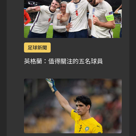
足球新聞
英格蘭：值得關注的五名球員