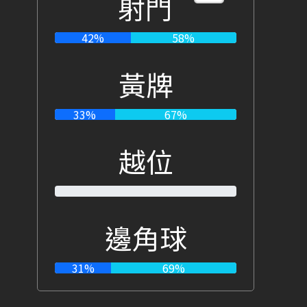
射門
42%
58%
黃牌
33%
67%
越位
0%
0%
邊角球
31%
69%