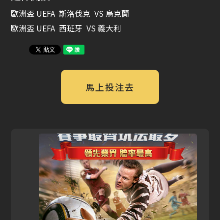
歐洲盃 UEFA  斯洛伐克  VS 烏克蘭
歐洲盃 UEFA  西班牙  VS 義大利
馬上投注去