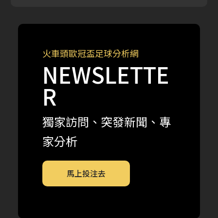
火車頭歐冠盃足球分析網
NEWSLETTE
R
獨家訪問、突發新聞、專
家分析
馬上投注去