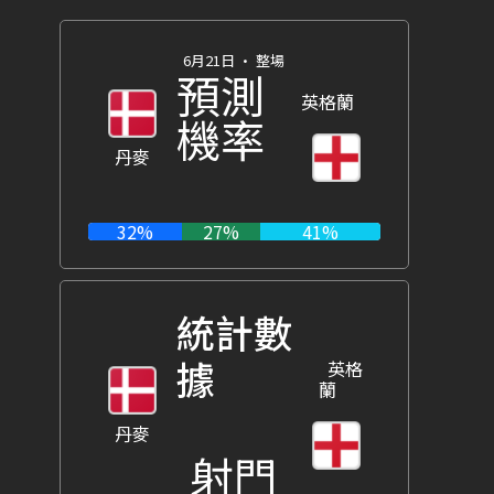
6月21日 · 整場
預測
英格蘭
機率
丹麥
32%
27%
41%
統計數
據
英格
蘭
丹麥
射門