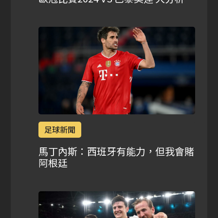
足球新聞
馬丁內斯：西班牙有能力，但我會賭
阿根廷