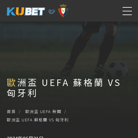
歐洲盃 UEFA 蘇格蘭 VS
匈牙利
首頁
歐洲盃 UEFA 新聞
歐洲盃 UEFA 蘇格蘭 VS 匈牙利