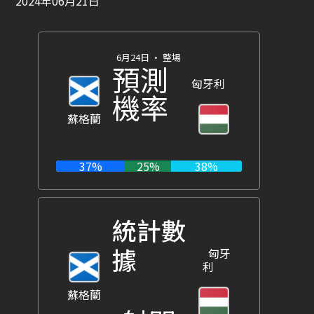
2024年06月21日
6月24日 · 整場
預測
匈牙利
機率
蘇格蘭
37%
25%
38%
統計數
據
匈牙
利
蘇格蘭