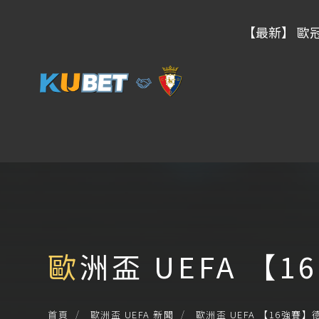
【最新】 歐
歐洲盃 UEFA 【
歐洲盃 UEFA 【16強賽】德
首頁
歐洲盃 UEFA 新聞