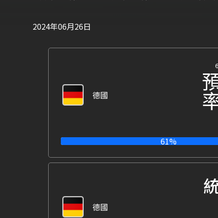
2024年06月26日
德國
61%
德國