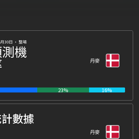
6月30日 · 整場
預測機
率
丹麥
23%
16%
統計數據
丹麥