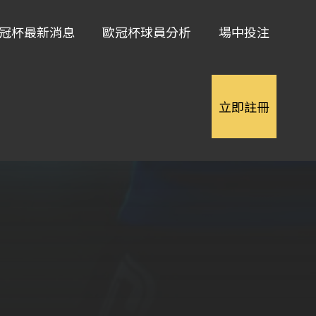
冠杯最新消息
歐冠杯球員分析
場中投注
立即註冊