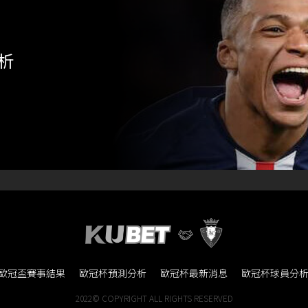
析
歐冠盃賽事結果
歐冠杯預測分析
歐冠杯最新消息
歐冠杯球員分
2022© COPYRIGHT ALL RIGHTS RESERVED