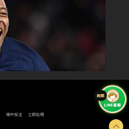
LINE客服
析
場中投注
立即註冊