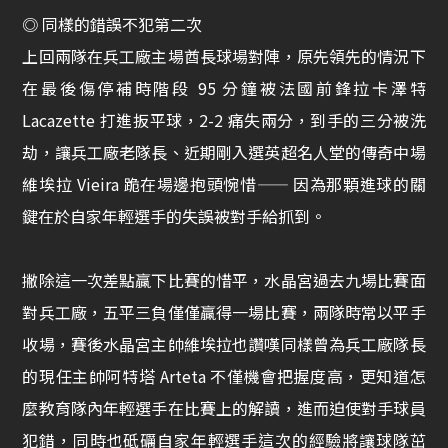
◎ 同樣的錯誤不犯第二次
上回兩隊在兵工廠主場酋長球場對陣，原先領先的情況下
在最後傷停補時階段 95 分鐘被法國前鋒拉卡澤特
Lacazette 打進扳平球，2-2 痛失兩分，到手的三分被洗
劫，讓兵工廠老隊長、近期剛入選英超名人堂的傳奇中場
維埃拉 Vieira 跪在場邊抱頭惋惜—— 因為那顆進球的關
鍵在於自家年輕選手的失誤被對手給抓到。
撇除這一次差點贏下比賽的惜平，水晶宮過去九場比賽面
對兵工廠，五平三負僅僅贏得一場比賽，兩隊時常以平手
收場，賽後水晶宮主帥維埃拉也讚嘆同樣曾為兵工廠隊長
的現任主帥阿特塔 Arteta 不僅機會把握度高，更知道怎
麼教育隊內年輕選手在比賽上的解讀，進而迫使對手球員
犯錯，同時也砥礪自家年輕選手這次的經驗將讓球隊茁