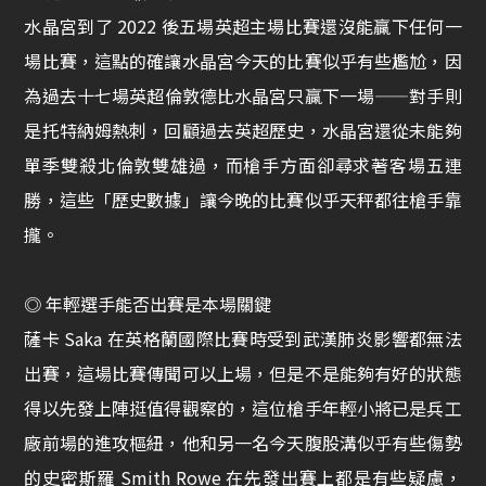
水晶宮到了 2022 後五場英超主場比賽還沒能贏下任何一
場比賽，這點的確讓水晶宮今天的比賽似乎有些尷尬，因
為過去十七場英超倫敦德比水晶宮只贏下一場——對手則
是托特納姆熱刺，回顧過去英超歷史，水晶宮還從未能夠
單季雙殺北倫敦雙雄過，而槍手方面卻尋求著客場五連
勝，這些「歷史數據」讓今晚的比賽似乎天秤都往槍手靠
攏。
◎ 年輕選手能否出賽是本場關鍵
薩卡 Saka 在英格蘭國際比賽時受到武漢肺炎影響都無法
出賽，這場比賽傳聞可以上場，但是不是能夠有好的狀態
得以先發上陣挺值得觀察的，這位槍手年輕小將已是兵工
廠前場的進攻樞紐，他和另一名今天腹股溝似乎有些傷勢
的史密斯羅 Smith Rowe 在先發出賽上都是有些疑慮，