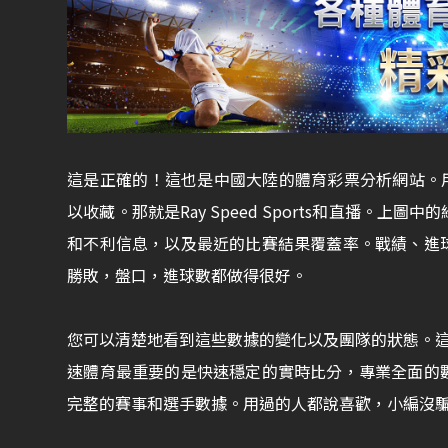
這是正確的！這也是中國大陸的體育彩票分析網站。
以收藏。那就是Ray Speed Sports和直播。
和不利信息，以及最近的比賽結果覆蓋率。戰績、進
勝敗，盤口，進球數都做得很好。
您可以清楚地看到這些數據的變化以及團隊的狀態。
速體育最重要的是快速穩定的實時比分，專業全面的
完整的賽事和選手數據。用過的人都說喜歡，小編沒