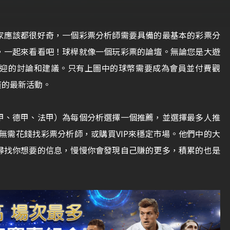
家應該都很好奇，一個彩票分析師需要具備的最基本的彩票分
，一起來看看吧！球桿就像一個玩彩票的論壇。無論您是大遊
迎的討論和建議。只有上圖中的球幣需要成為會員並付費觀
廣的最新活動。
甲、德甲、法甲）為每個分析選擇一個推薦，並選擇最多人推
您無需花錢找彩票分析師，或購買VIP來穩定市場。他們中的大
尋找你想要的信息，慢慢你會發現自己賺的更多，積累的也是