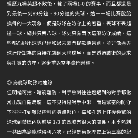
經歷九場英超不敗後，輸了兩場1-0 的賽事，而且都還是
到最後一刻89分鐘、90分鐘的失球，這十一場比賽脫胎
換骨的一大現象，便是球隊在防守上的著重，丟球不丟超
過一球，總共只丟八球，隊史只有兩次這般防守成績，這
些都凸顯出球隊已經和過去豪門提款機告別，並非像過去
球迷所認為的直接花錢砸大牌球星，而是透過戰術的要求
與扎實的防守，逐步重返當年豪門榮耀。
◎ 烏龍球助孫哈連線
但明槍可擋、暗箭難防，對手熱刺往往遭遇到的對手都常
常出現自擺烏龍，這不見得是對手中邪，而是緊密的防守
下往往打到難以控制的身體部位，這和孔蒂上任後頻繁的
送球到禁區內與前場 1/3 的區域有很大的關係，本季熱刺
一共因為烏龍球得利六次，已經是英超歷史上第三高的紀