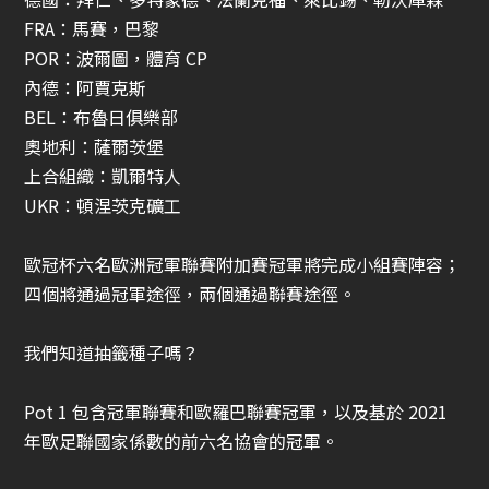
FRA：馬賽，巴黎
POR：波爾圖，體育 CP
內德：阿賈克斯
BEL：布魯日俱樂部
奧地利：薩爾茨堡
上合組織：凱爾特人
UKR：頓涅茨克礦工
歐冠杯
六名歐洲冠軍聯賽附加賽冠軍將完成小組賽陣容；
四個將通過冠軍途徑，兩個通過聯賽途徑。
我們知道抽籤種子嗎？
Pot 1 包含冠軍聯賽和歐羅巴聯賽冠軍，以及基於 2021
年歐足聯國家係數的前六名協會的冠軍。