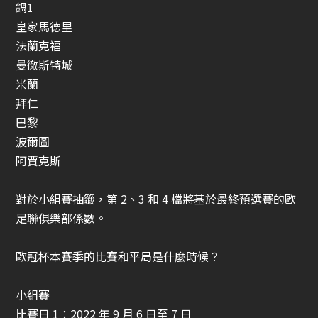
鍋1
皇家馬德里
法蘭克福
曼徹斯特城
米蘭
拜仁
巴黎
波爾圖
阿賈克斯
對於小組賽抽籤，第 2、3 和 4 檔將基於最終預選賽的歐
足聯俱樂部係數。
歐冠杯
本賽季的比賽和平局是什麼時候？
小組賽
比賽日 1：2022 年 9 月 6 日至 7 日