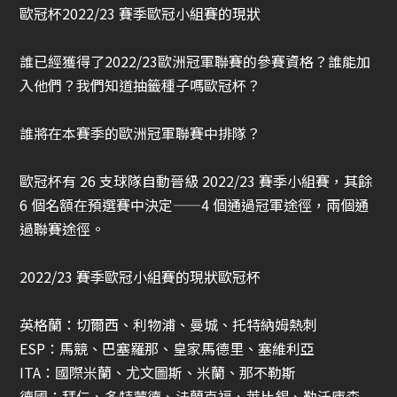
歐冠杯
2022/23 賽季歐冠小組賽的現狀
誰已經獲得了2022/23歐洲冠軍聯賽的參賽資格？誰能加
入他們？我們知道抽籤種子嗎
歐冠杯
？
誰將在本賽季的歐洲冠軍聯賽中排隊？
歐冠杯
有 26 支球隊自動晉級 2022/23 賽季小組賽，其餘
6 個名額在預選賽中決定——4 個通過冠軍途徑，兩個通
過聯賽途徑。
2022/23 賽季歐冠小組賽的現狀
歐冠杯
英格蘭：切爾西、利物浦、曼城、托特納姆熱刺
ESP：馬競、巴塞羅那、皇家馬德里、塞維利亞
ITA：國際米蘭、尤文圖斯、米蘭、那不勒斯
德國：拜仁、多特蒙德、法蘭克福、萊比錫、勒沃庫森