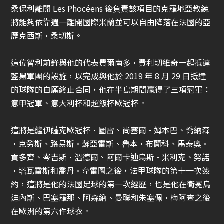
桑保利離開 Les Phocéens 後負責該項目的克羅地亞教練
將能夠依靠週一離開國際米蘭並可以自由降落在法國的亞
歷克西斯·桑切斯。
這位智利前鋒與他的代表費爾南多·費利切維奇​​一起抵達
藍黑軍團的設施，以完成與他於 2019 年 8 月 29 日抵達
的球隊的自願終止合同，他在半島期間贏得了三項冠軍：
意甲冠軍、意大利杯和超級杯
歐冠杯
。
這將是繼伊薩克
歐冠杯
·圖雷、尚塞爾·姆本巴、喬納森
·克勞斯、路易斯·蘇亞雷斯、魯本·布蘭科、馬泰奧·
貢多齊、岑吉斯·溫德爾、阿爾卡迪烏斯·米利克、努諾
·塔瓦雷斯和喬丹·韋雷圖之後，法甲球隊的第十一次簽
約，這將是他的法國足球的第一次經歷，也是他在衛冕烏
迪內斯、巴塞羅那、阿森納、曼聯和朱塞佩·梅阿查之後
在歐洲的第六件球衣。