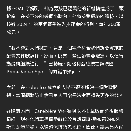
據 GOAL 了解到，神奇男孩已經與他的新機構達成了口頭
協議，在接下來的幾個小時內，他將接受嚴格的體檢，以
接近 2024 年的兩個賽季進入奧運會的行列。每年300萬
歐元。
“我不會對人們撒謊，這是一個完全符合我們想要實施的
配置文件
歐冠杯
。然而，仍有一些細節需要敲定，以便行
動能夠繼續進行。”巴勃羅·朗格利亞總統在與法國
Prime Video Sport 的對話中預計。
之前，在 Cobreloa 成立的人將不得不解決一個財政問
題，該問題將防止倫巴第人因增長法令而損失更多的錢。
在體育方面，Canebière 隊在賽場以 4-1 擊敗蘭斯後狀態
良好，現在他們正準備參觀位於弗朗西斯-勒布萊的布列
斯托瓦體育場，以繼續保持領先地位，因此，讓萊昂內爾