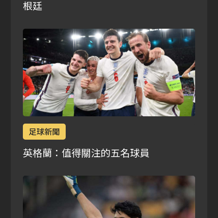
根廷
足球新聞
英格蘭：值得關注的五名球員