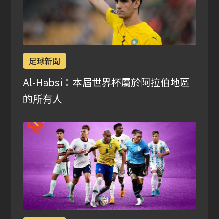
足球新聞
Al-Habsi：本屆世界杯屬於阿拉伯地區
的所有人