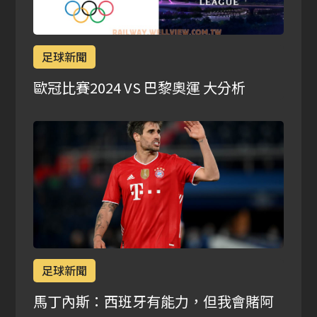
足球新聞
歐冠比賽2024 VS 巴黎奧運 大分析
足球新聞
馬丁內斯：西班牙有能力，但我會賭阿