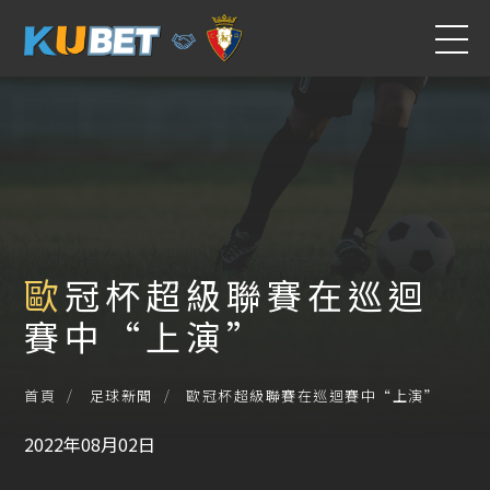
歐冠杯超級聯賽在巡迴
賽中“上演”
歐冠杯超級聯賽在巡迴賽中“上演”
首頁
足球新聞
2022年08月02日