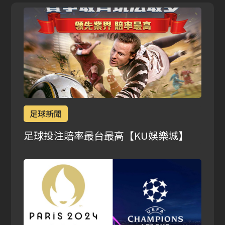
足球新聞
足球投注賠率最台最高【KU娛樂城】