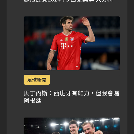
足球新聞
馬丁內斯：西班牙有能力，但我會賭
阿根廷