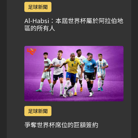
足球新聞
Al-Habsi：本屆世界杯屬於阿拉伯地
區的所有人
足球新聞
爭奪世界杯席位的巨額簽約