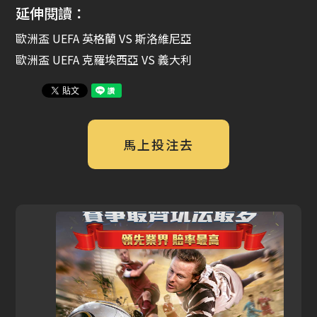
延伸閱讀：
歐洲盃 UEFA 英格蘭 VS 斯洛維尼亞
歐洲盃 UEFA 克羅埃西亞 VS 義大利
馬上投注去