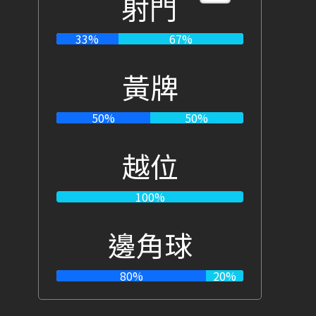
射門
33%
67%
黃牌
50%
50%
越位
0%
100%
邊角球
80%
20%