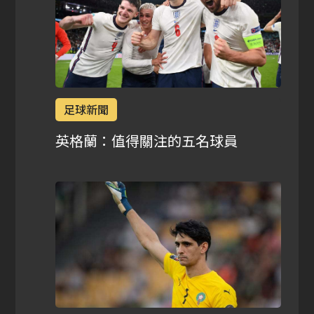
足球新聞
英格蘭：值得關注的五名球員