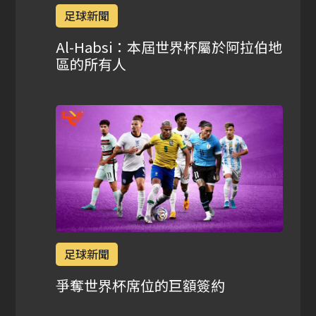
足球新聞
Al-Habsi：本屆世界杯屬於阿拉伯地
區的所有人
足球新聞
爭奪世界杯席位的巨額簽約