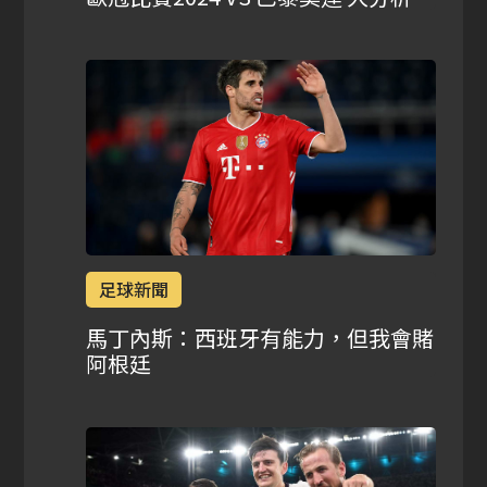
足球新聞
馬丁內斯：西班牙有能力，但我會賭
阿根廷