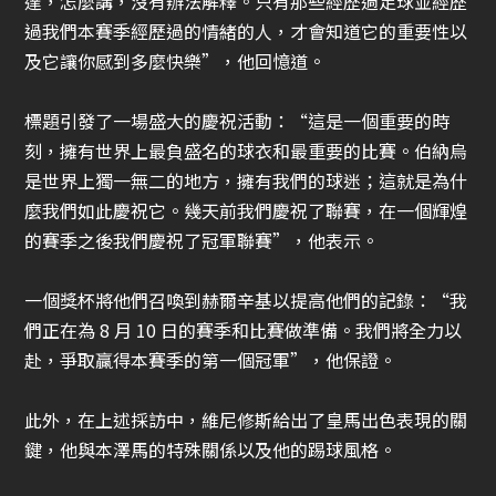
達，怎麼講，沒有辦法解釋。只有那些經歷過足球並經歷
過我們本賽季經歷過的情緒的人，才會知道它的重要性以
及它讓你感到多麼快樂”，他回憶道。
標題引發了一場盛大的慶祝活動：“這是一個重要的時
刻，擁有世界上最負盛名的球衣和最重要的比賽。伯納烏
是世界上獨一無二的地方，擁有我們的球迷；這就是為什
麼我們如此慶祝它。幾天前我們慶祝了聯賽，在一個輝煌
的賽季之後我們慶祝了冠軍聯賽”，他表示。
一個獎杯將他們召喚到赫爾辛基以提高他們的記錄：“我
們正在為 8 月 10 日的賽季和比賽做準備。我們將全力以
赴，爭取贏得本賽季的第一個冠軍”，他保證。
此外，在上述採訪中，維尼修斯給出了皇馬出色表現的關
鍵，他與本澤馬的特殊關係以及他的踢球風格。