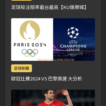
足球投注賠率最台最高【KU娛樂城】
足球新聞
歐冠比賽2024 VS 巴黎奧運 大分析