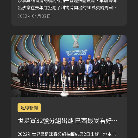
沙拿與利物浦的續約談判一直是媒體焦點，早前曾傳
出沙拿在去年底拒絕了利物浦開出的40萬英鎊周薪合
約，「企硬」希望薪金能達到C朗拿度等巨星水平的50
2022年04月03日
萬英鎊，有傳紅軍與沙拿方面會在7月再作談判。
足球新聞
世足賽32強分組出爐 巴西最受看好、
日本籤運差
2022年世界盃足球賽分組抽籤結果2日出爐，地主卡