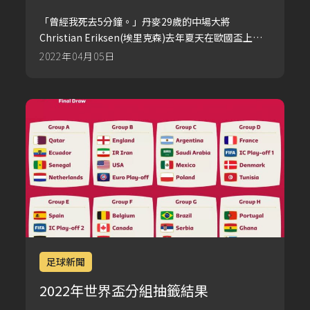
國家隊首秀進球
「曾經我死去5分鐘。」丹麥29歲的中場大將
Christian Eriksen(埃里克森)去年夏天在歐國盃上，
因心臟突然一度停止而昏倒，震驚各界，所幸搶救回
2022年04月05日
來，如今康復，近日更國際友誼賽完成復出，還踢進
一球令人非常感動。
足球新聞
2022年世界盃分組抽籤結果