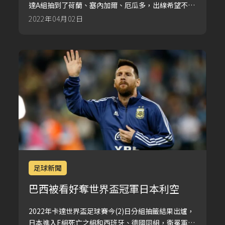
達A組抽到了荷蘭、塞內加爾、厄瓜多，出線希望不
大。最受看好的是巴西、法國、英格蘭、西班牙，勇
2022年04月02日
闖會內賽的美國避開了死亡之組，東亞球隊日本、韓
國都籤運不佳。
足球新聞
巴西被看好奪世界盃冠軍日本利空
2022年卡達世界盃足球賽今(2)日分組抽籤結果出爐，
日本進入E組死亡之組和西班牙、德國同組，衛冕軍法