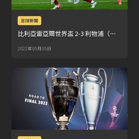
足球新聞
比利亞雷亞爾世界盃 2-3 利物浦（總
比分：2-5）：紅軍復出擊沉黃色潛水
2022年05月05日
艇