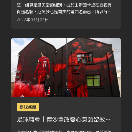
這一組算是最天堂的組別，由於主辦國卡達在這裡有
保送名額，厄瓜多也是南美的第四名而已，所以荷蘭
與塞內加爾在這一組裡幾乎沒有可能會輸，就只是這
2022年04月04日
兩隊爭小組第一而已。
足球新聞
足球轉會｜傳沙拿改變心意願留效利
物浦 英媒：他已準備妥協