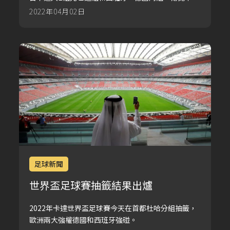
國有望以分組第1出線，奪冠賠率僅次最被看好的巴
2022年04月02日
西，而兩位足壇巨星梅西、C羅將第5度參加世界盃，
最快4強才會碰頭。
足球新聞
世界盃足球賽抽籤結果出爐
2022年卡達世界盃足球賽今天在首都杜哈分組抽籤，
歐洲兩大強權德國和西班牙強碰。