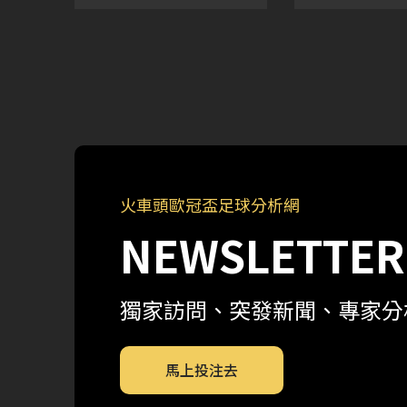
5 曼城 16 輪 · 第 1 輪比
2023-24賽
賽 巴黎聖日耳門 1月15
抽籤儀式將於
日 · 整場 1 - 0 皇家馬德
月1日凌晨12
里 2024年1月29日 16 輪
屆賽事你該注
&midd
事情呢
火車頭歐冠盃足球分析網
NEWSLETTER
獨家訪問、突發新聞、專家分
馬上投注去