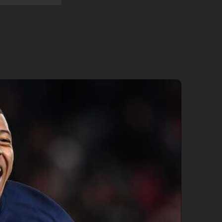
6日 莫爾德 0 加
2 聶伯城第一 1
月26日 札格瑞布
 結束 7月26日
科斯 3 阿斯塔
維特 1 結束 7月
日 日林斯基