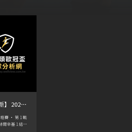
】 2023
 - 第二輪
賽 · 第 1 戰
格賽比分
) 赫爾辛基 1 結束
 扎爾吉里斯 2 結