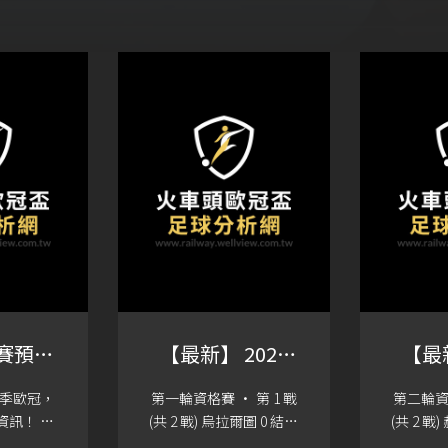
4賽預測
【最新】 2023
【最新
析
歐冠盃 - 第一輪
歐冠盃
4賽季歐冠，
第一輪資格賽 · 第 1 戰
第二輪資格
資格賽比分
資
資訊！ 挺
(共 2 戰) 烏拉爾圖 0 結束
(共 2 戰
8月31日.
7月11日 林肯紅魔鬼 1 結
7月26日