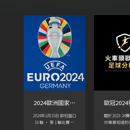
2024歐洲國家盃
歐冠202
賽程表【歐洲盃
分
2024年1月15日 歐冠盤口
關於2023-2
比賽KUBET】
16 輪 · 第 1 輪比賽 士
你需要知道的
砵亭 1月15日 · 整場 0 -
足球. 2023年