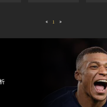
季歐冠小組賽
束 7月11日 日林斯基 1
束 7月2
台灣時間9
卡拉巴克 2 扎爾吉里斯 0
拉塔薩雷 
點進行，本
結束 7月12日 拉科夫捷
結束 7
意到哪些
斯托佐華 1 結束 7月12日
迪納摩 4
1
？
斯特魯加 0 弗羅拉 0 哈
帕納辛奈
姆倫斯巴達 0 結束 7月11
納 0 塞爾
日 盧布爾雅
26
析