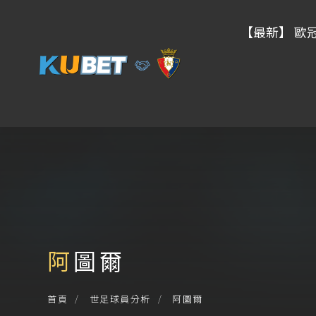
【最新】 歐
阿圖爾
阿圖爾
首頁
世足球員分析