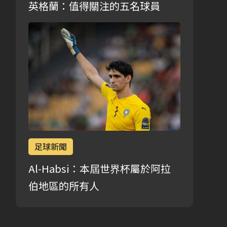
英格蘭：值得關注的五名球員
足球新聞
Al-Habsi：本屆世界杯屬於阿拉
伯地區的所有人