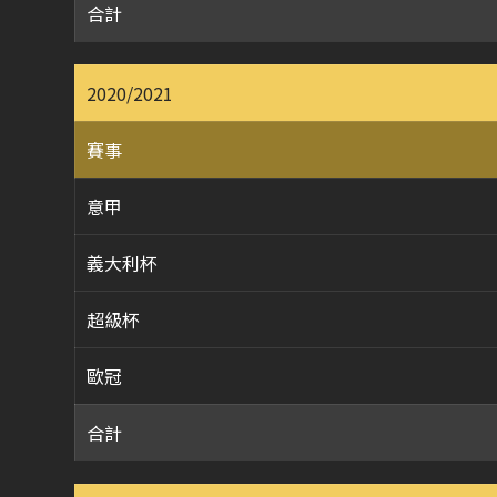
合計
2020/2021
賽事
意甲
義大利杯
超級杯
歐冠
合計