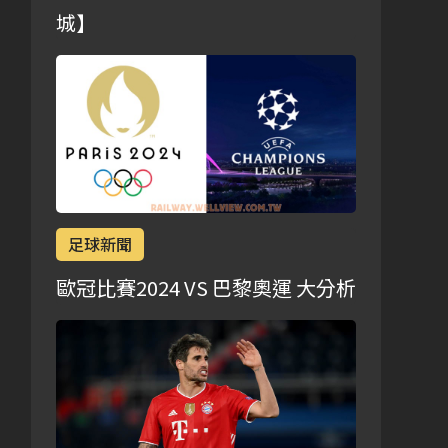
城】
足球新聞
歐冠比賽2024 VS 巴黎奧運 大分析