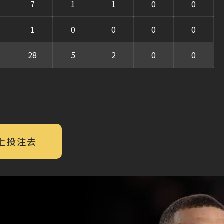
7
1
1
0
0
1
0
0
0
0
28
5
2
0
0
上投注去