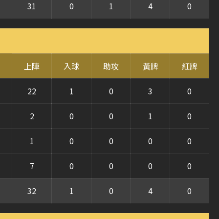
31
0
1
4
0
上陣
入球
助攻
黃牌
紅牌
22
1
0
3
0
2
0
0
1
0
1
0
0
0
0
7
0
0
0
0
32
1
0
4
0