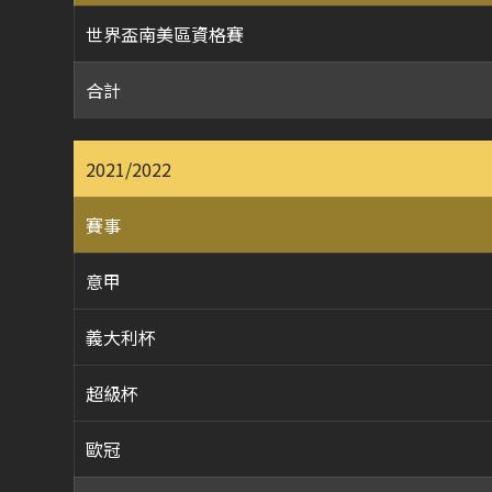
世界盃南美區資格賽
合計
2021/2022
賽事
意甲
義大利杯
超級杯
歐冠