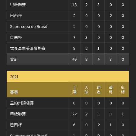
甲級聯賽
18
2
3
0
0
巴西杯
2
0
0
2
0
Supercopa do Brasil
1
0
0
0
0
自由杯
7
3
0
0
0
世界盃南美區資格賽
9
2
1
0
0
合計
49
8
4
3
0
2021
上
入
助
黃
紅
賽事
陣
球
攻
牌
牌
里約州錦標賽
8
0
0
0
0
甲級聯賽
22
2
3
3
1
巴西杯
6
0
2
1
0
Supercopa do Brasil
1
0
0
0
0