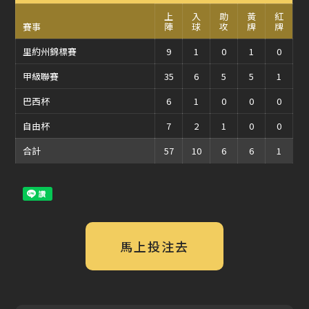
上
入
助
黃
紅
賽事
陣
球
攻
牌
牌
里約州錦標賽
9
1
0
1
0
甲級聯賽
35
6
5
5
1
巴西杯
6
1
0
0
0
自由杯
7
2
1
0
0
合計
57
10
6
6
1
馬上投注去