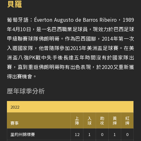
貝羅
葡萄牙語：Éverton Augusto de Barros Ribeiro，1989
年4月10日，是一名巴西職業足球員，現效力於巴西足球
甲級聯賽球隊佛朗明哥。作為巴西國腳，2014年第一次
入選國家隊，他曾隨隊參加2015年美洲盃足球賽。在美
洲盃八強PK戰中失手後長達五年時間沒有於國家隊出
賽，直到重返佛朗明哥時有出色表現，於2020又重新獲
得出賽機會。
歷年球季分析
2022
上
入
助
黃
紅
賽事
陣
球
攻
牌
牌
里約州錦標賽
12
1
0
1
0