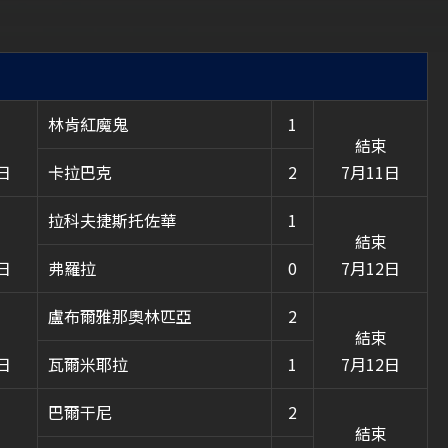
林肯紅魔鬼
1
結束
日
卡拉巴克
2
7月11日
拉科夫捷斯托佐華
1
結束
日
弗羅拉
0
7月12日
盧布爾雅那奧林匹亞
2
結束
日
瓦爾米耶拉
1
7月12日
巴爾干尼
2
結束