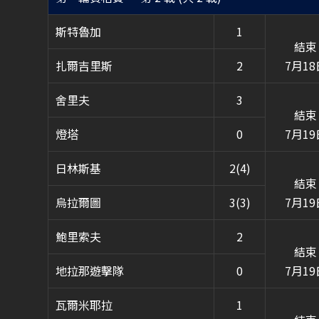
斯特魯加
1
結束
扎爾吉里斯
2
7月18
舍里夫
3
結束
燈塔
0
7月19
日林斯基
2(4)
結束
烏拉爾圖
3(3)
7月19
鮑里索夫
2
結束
地拉那遊擊隊
0
7月19
瓦爾米耶拉
1