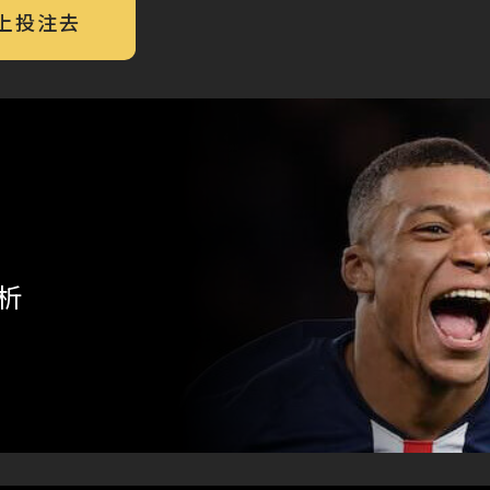
上投注去
析