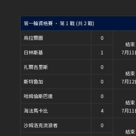
第一輪資格賽 · 第 1 戰 (共 2 戰)
烏拉爾圖
0
結束
日林斯基
1
7月11
扎爾吉里斯
0
結束
斯特魯加
0
7月12
哈姆倫斯巴達
0
結束
海法馬卡比
4
7月11
沙姆洛克流浪者
0
結束