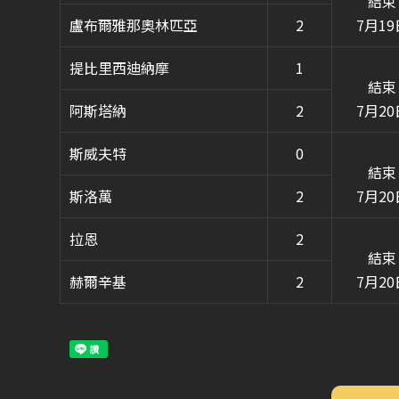
結束
盧布爾雅那奧林匹亞
2
7月19
提比里西迪納摩
1
結束
阿斯塔納
2
7月20
斯威夫特
0
結束
斯洛萬
2
7月20
拉恩
2
結束
赫爾辛基
2
7月20