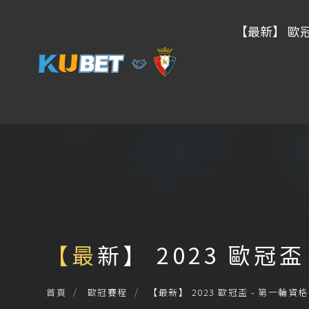
【最新】 歐
【最新】 2023 歐
【最新】 2023 歐冠盃 - 第一輪資
首頁
歐冠賽程