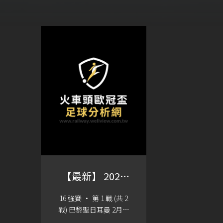
【最新】 2024
歐冠盃 賽程
16 強賽 · 第 1 戰 (共 2
戰) 巴黎聖日耳曼 2月15
日 上午4:00 AC米蘭 2月