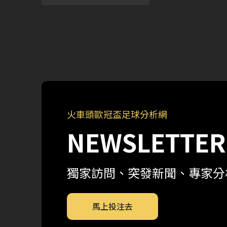
16日 上午4:00 拜仁慕尼
黑 熱刺 布魯日 2月16日
上午4:00 多特蒙德 2月22
日 上午4:00 本菲卡 切爾
西 利物浦 2月22日 上午
4:00 法蘭克福 2月23日
上午
火車頭歐冠盃足球分析網
NEWSLETTER
獨家訪問、突發新聞、專家分
馬上投注去