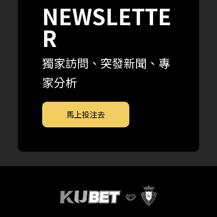
激烈的線上賭場中脫穎而
NEWSLETTE
出！
R
獨家訪問、突發新聞、專
家分析
馬上投注去